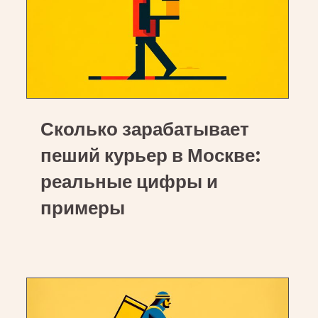
Сколько
Сколько зарабатывает
зарабатывает
пеший
пеший курьер в Москве:
курьер
реальные цифры и
в
примеры
Москве:
реальные
цифры
и
примеры