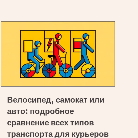
за
4
часа?:
Пешим,
Вело,
Авто
Велосипед,
Велосипед, самокат или
самокат
или
авто: подробное
авто:
сравнение всех типов
подробное
транспорта для курьеров
сравнение