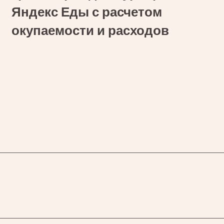
Яндекс Еды с расчетом
всех
окупаемости и расходов
типов
транспорта
для
курьеров
Яндекс
Еды
с
расчетом
окупаемости
и
расходов