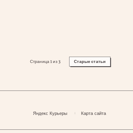
ограничения
Страница 1 из 3
Старые статьи
Яндекс Курьеры
Карта сайта