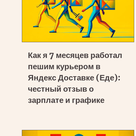
Как
Как я 7 месяцев работал
я
7
пешим курьером в
месяцев
Яндекс Доставке (Еде):
работал
честный отзыв о
пешим
зарплате и графике
курьером
в
Яндекс
Доставке