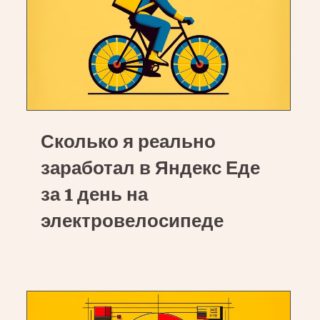
Сколько
Сколько я реально
я
реально
заработал в Яндекс Еде
заработал
за 1 день на
в
электровелосипеде
Яндекс
Еде
за
1
день