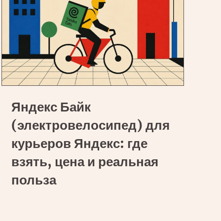
Яндекс
Яндекс Байк
Байк
(электровелосипед)
(электровелосипед) для
для
курьеров Яндекс: где
курьеров
взять, цена и реальная
Яндекс:
польза
где
взять,
цена