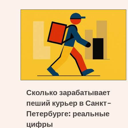
в
Яндекс
Еда
Сколько
Сколько зарабатывает
зарабатывает
пеший
пеший курьер в Санкт-
курьер
Петербурге: реальные
в
цифры
Санкт-