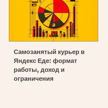
на
электровелосипеде
Самозанятый
Самозанятый курьер в
курьер
в
Яндекс Еде: формат
Яндекс
работы, доход и
Еде:
ограничения
формат
работы,
доход
и