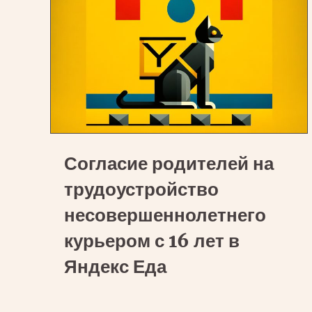
(Еде):
честный
отзыв
о
зарплате
и
графике
Согласие
Согласие родителей на
родителей
на
трудоустройство
трудоустройство
несовершеннолетнего
несовершеннолетнего
курьером с 16 лет в
курьером
Яндекс Еда
с
16
лет